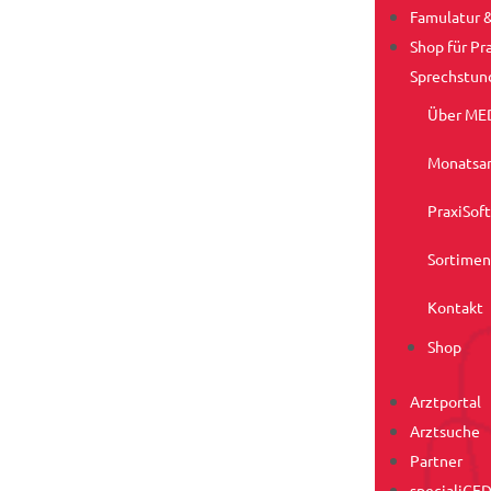
Famulatur 
Shop für Pra
Sprechstun
Über ME
Monatsa
PraxiSof
Sortimen
Kontakt
Shop
Arztportal
Arztsuche
Partner
specialiCE