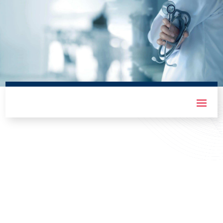
MEDI GENO Deutschland e.V.
Kodex Ambulante
Weiterbildung
Die Allianz Deutscher Ärzteverbände wurde
im Mai 2006 von sechs großen freien