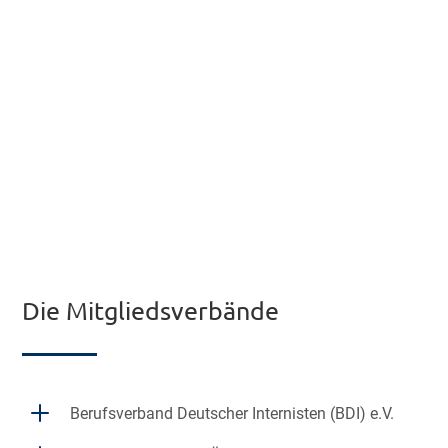
Tel. 030 88 70 86-36
Fax 030 88 70 86-37
info@medi-verbund.de
Geschäftsstellenleitung
Frank Hammer
frank.hammer@medi-verbund.de
Tel. 0711 80 60 79-232
Die Mitgliedsverbände
L
Berufsverband Deutscher Internisten (BDI) e.V.