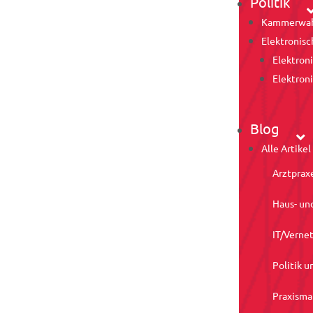
Politik
Kammerwah
Elektronisc
Elektron
Elektron
Blog
Alle Artikel
Arztprax
Haus- un
IT/Verne
Politik u
Praxism