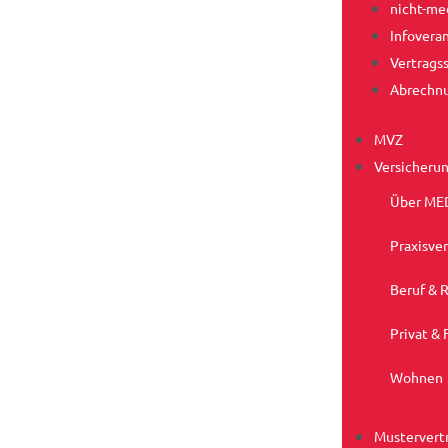
nicht-me
Infovera
Vertrags
Abrechn
MVZ
Versicheru
Über ME
Praxisve
Beruf & 
Privat & 
Wohnen
Mustervert