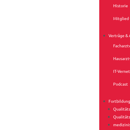
Historie
Mitglied
Verträge &
Facharzt
Hausarzt
IT-Verne
Podcast
Fortbildun
Qualitäts
Qualitäts
medizini