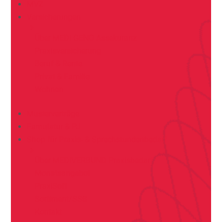
MVZ
Versicherungen
Über MEDI GENO Assekuranz
Praxisversicherung
Beruf & Rente
Privat & Familie
Wohnen
Musterverträge
Famulatur & PJ
Shop für Praxis- & Sprechstundenbedarf
Über MEDIVERBUND Praxisbedarf
Monatsangebot
PraxiSoft
Sortiment/SSB
Kontakt