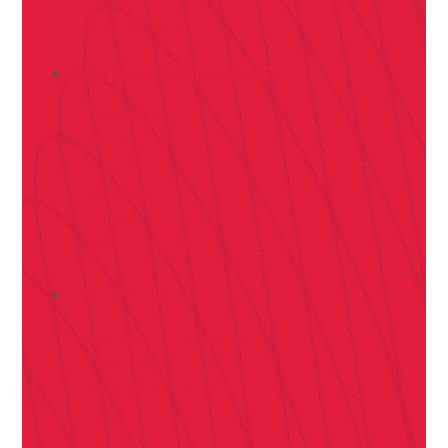
Mitglied werden
MEDI Baden-Württemberg e.V.
Über MEDI
Projekte
Vorstand
Satzung
Historie
Mitglied werden
MEDIVERBUND AG
Über MEDIVERBUND AG
Leistungen
Vorstand & Aufsichtsrat
Satzung
Partner