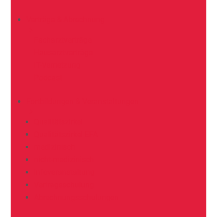
Verträge & Abrechnung
Facharztverträge
Hausarztverträge
IT-Vernetzung
Podcast
Fortbildungen & Veranstaltungen
Qualitätszirkel
Qualitätszirkel EFA
medizinisch
nicht-medizinisch
Infoveranstaltung
Vertragsschulung
Abrechnungsschulungen