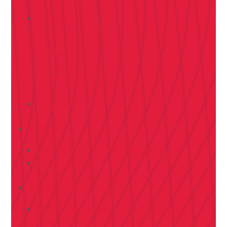
IFFM e.V.
EFA®
Vorstand
Satzung
IMPFkompendium
Young MEDI
Karriere
MEDIVERBUND AG – Ihr Arbeitgeber
Stellenangebote
Mitglied werden
Jetzt Mitglied werden und von zahlreichen
Vorteilen profitieren!