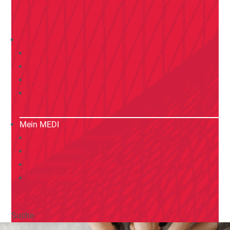
Praxismanagement
Presse
Pressemitteilungen
MEDI TIMES
News
Media Service
Mein MEDI
MEDIVERBUND Arztportal
Interner Bereich
MEDIVERBUND Campus
MEDIVERBUND Shop
Suche