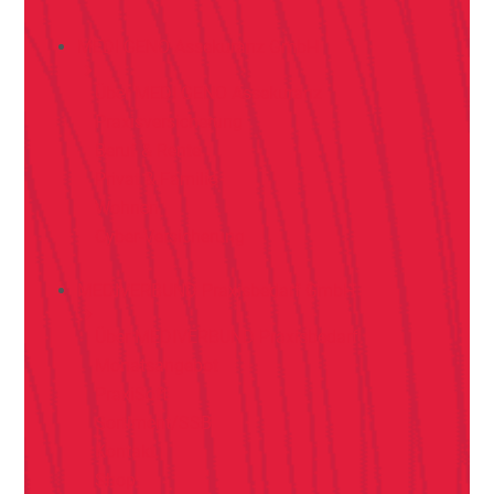
MEDI GENO Assekuranz GmbH
Über MEDI GENO Assekuranz
Praxisversicherung
Beruf & Rente
Privat & Familie
Wohnen
Cyber-Versicherung
MEDIVERBUND Praxisbedarf GmbH
Über MEDIVERBUND Praxisbedarf
Monatsangebot
PraxiSoft
Sortiment/SSB
Kontakt
Shop