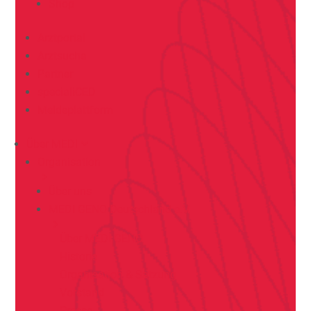
Shop
Arztportal
Arztsuche
Partner
specialiCED
Meldeplattform
Über MEDI
Organisation
Über uns
MEDI GENO Deutschland e.V.
Über MEDI GENO
Historie
Organisation & Satzung
Vorstand
Presse