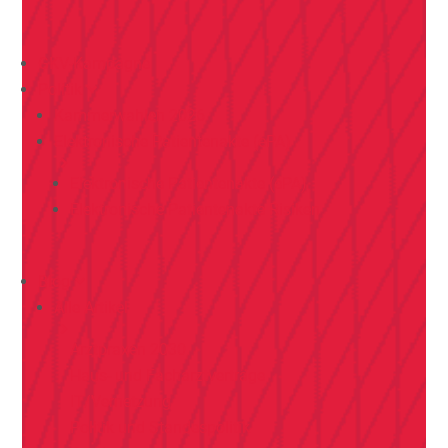
GKV-Kampagne
Politik
Kammerwahlen 2026
Elektronische Patientenakte (ePA)
Elektronische Patientenakte (ePA)
Elektronische Patientenakte Risiken
Blog
Alle Artikel
Arztpraxen 2030
Haus- und Facharztverträge
IT/Vernetzung
Politik und Standespolitik