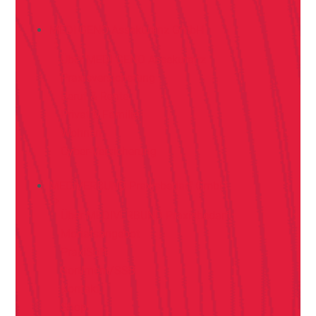
MEDI GENO Assekuranz GmbH
Über MEDI GENO Assekuranz
Praxisversicherung
Beruf & Rente
Privat & Familie
Wohnen
Cyber-Versicherung
MEDIVERBUND Praxisbedarf GmbH
Über MEDIVERBUND Praxisbedarf
Monatsangebot
PraxiSoft
Sortiment/SSB
Kontakt
Shop