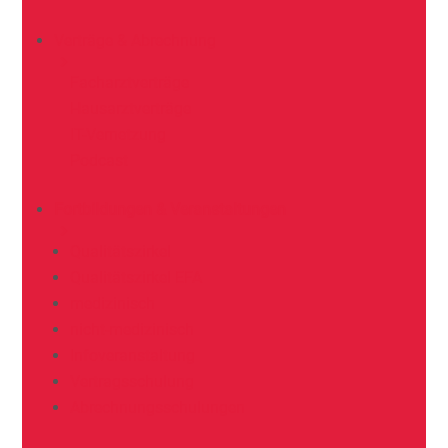
Verträge & Abrechnung
Facharztverträge
Hausarztverträge
IT-Vernetzung
Podcast
Fortbildungen & Veranstaltungen
Qualitätszirkel
Qualitätszirkel EFA
medizinisch
nicht-medizinisch
Infoveranstaltung
Vertragsschulung
Abrechnungsschulungen