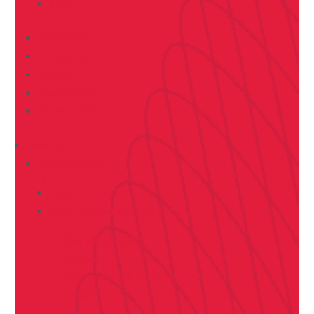
Shop
Arztportal
Arztsuche
Partner
specialiCED
Meldeplattform
Über MEDI
Organisation
Über uns
MEDI GENO Deutschland e.V.
Über MEDI GENO
Historie
Organisation & Satzung
Vorstand
Presse