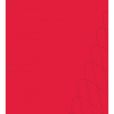
MVZ
Versicherungen
Über MEDI GENO Assekuranz
Praxisversicherung
Beruf & Rente
Privat & Familie
Wohnen
Musterverträge
Famulatur & PJ
Shop für Praxis- & Sprechstundenbedarf
Über MEDIVERBUND Praxisbedarf
Monatsangebot
PraxiSoft
Sortiment/SSB
Kontakt