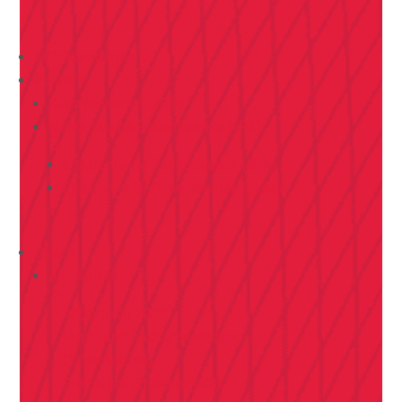
GKV-Kampagne
Politik
Kammerwahlen 2026
Elektronische Patientenakte (ePA)
Elektronische Patientenakte (ePA)
Elektronische Patientenakte Risiken
Blog
Alle Artikel
Arztpraxen 2030
Haus- und Facharztverträge
IT/Vernetzung
Politik und Standespolitik