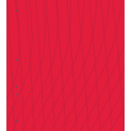
IFFM e.V.
EFA®
Vorstand
Satzung
IMPFkompendium
Young MEDI
Karriere
MEDIVERBUND AG – Ihr Arbeitgeber
Stellenangebote
Mitglied werden
Jetzt Mitglied werden und von zahlreichen
Vorteilen profitieren!