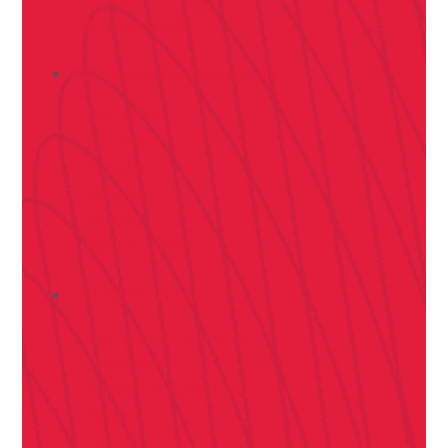
Mitglied werden
MEDI Baden-Württemberg e.V.
Über MEDI
Projekte
Vorstand
Satzung
Historie
Mitglied werden
MEDIVERBUND AG
Über MEDIVERBUND AG
Leistungen
Vorstand & Aufsichtsrat
Satzung
Partner