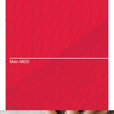
Praxismanagement
Presse
Pressemitteilungen
MEDI TIMES
News
Media Service
Mein MEDI
MEDIVERBUND Arztportal
Interner Bereich
MEDIVERBUND Campus
MEDIVERBUND Shop
Suche